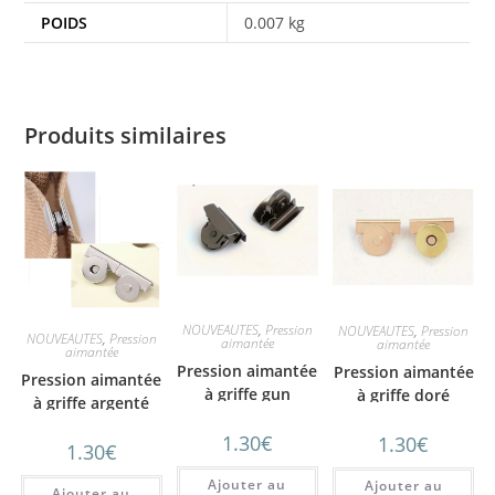
POIDS
0.007 kg
Produits similaires
NOUVEAUTES
,
Pression
NOUVEAUTES
,
Pression
NOUVEAUTES
,
Pression
aimantée
aimantée
aimantée
Pression aimantée
Pression aimantée
Pression aimantée
à griffe gun
à griffe doré
à griffe argenté
1.30
€
1.30
€
1.30
€
Ajouter au
Ajouter au
Ajouter au