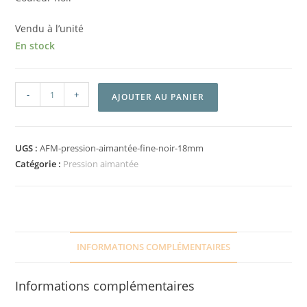
Vendu à l’unité
En stock
-
+
AJOUTER AU PANIER
UGS :
AFM-pression-aimantée-fine-noir-18mm
Catégorie :
Pression aimantée
INFORMATIONS COMPLÉMENTAIRES
Informations complémentaires