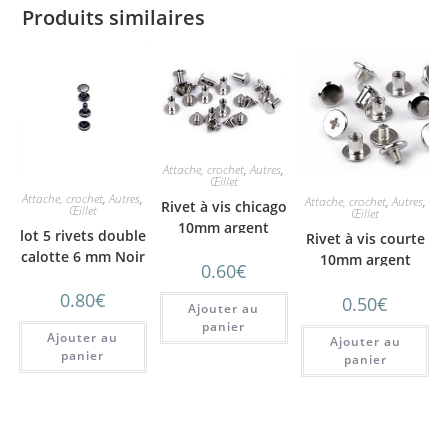
Produits similaires
Attache, crochet
,
Autres
,
Œillet
Attache, crochet
,
Autres
,
Attache, crochet
,
Autres
,
Rivet à vis chicago
Œillet
Œillet
10mm argent
lot 5 rivets double
Rivet à vis courte
calotte 6 mm Noir
10mm argent
0.60
€
0.80
€
0.50
€
Ajouter au
panier
Ajouter au
Ajouter au
panier
panier