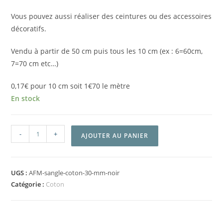
Vous pouvez aussi réaliser des ceintures ou des accessoires
décoratifs.
Vendu à partir de 50 cm puis tous les 10 cm (ex : 6=60cm,
7=70 cm etc…)
0,17€ pour 10 cm soit 1€70 le mètre
En stock
-
+
AJOUTER AU PANIER
UGS :
AFM-sangle-coton-30-mm-noir
Catégorie :
Coton