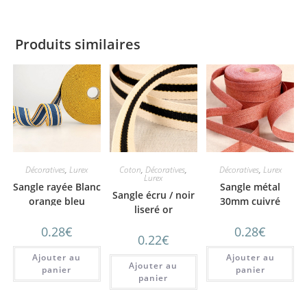
Produits similaires
Décoratives
,
Lurex
Coton
,
Décoratives
,
Décoratives
,
Lurex
Lurex
Sangle rayée Blanc
Sangle métal
Sangle écru / noir
orange bleu
30mm cuivré
liseré or
0.28
€
0.28
€
0.22
€
Ajouter au
Ajouter au
Ajouter au
panier
panier
panier