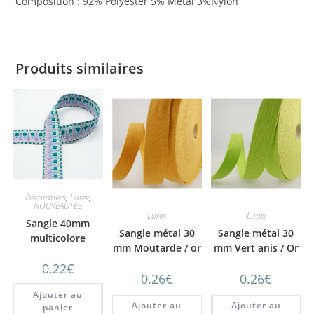
Composition : 92% Polyester 5% Métal 3%Nylon
Produits similaires
Décoratives
,
Lurex
,
NOUVEAUTES
Lurex
Lurex
Sangle 40mm
Sangle métal 30
Sangle métal 30
multicolore
mm Moutarde / or
mm Vert anis / Or
geometrique
0.22
€
0.26
€
0.26
€
Ajouter au
Ajouter au
Ajouter au
panier