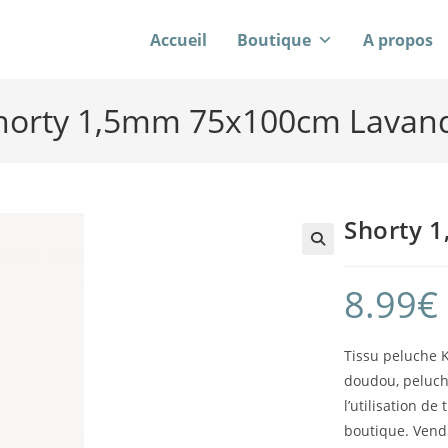
Accueil
Boutique
A propos
horty 1,5mm 75x100cm Lavan
Shorty 
8.99
€
Tissu peluche K
doudou, peluche
l’utilisation d
boutique. Vend