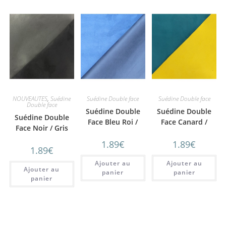
NOUVEAUTES
,
Suédine
Suédine Double face
Suédine Double face
Double face
Suédine Double
Suédine Double
Suédine Double
Face Bleu Roi /
Face Canard /
Face Noir / Gris
Marine Alaska
Curcuma Alaska
Acier Alaska
1.89
€
1.89
€
1.89
€
Ajouter au
Ajouter au
Ajouter au
panier
panier
panier