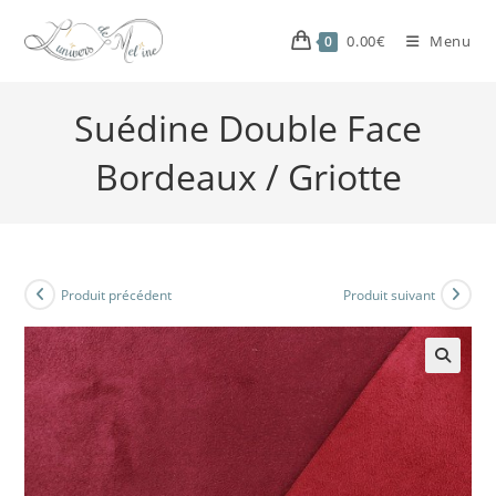
0.00
€
Menu
0
Suédine Double Face
Bordeaux / Griotte
Produit précédent
Produit suivant