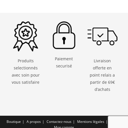
Paiement
Produits
Livraison
securisé
selectionnés
offerte en
avec soin pour
point relais a
vous satisfaire
partir de 69€
d’achats
Boutique
A propos
Contactez-nous
Mentions légales
CGV
Mon compte