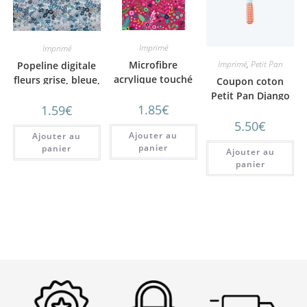
Imprimé
Imprimé
Microfibre
Imprimé
,
Petit Pan
Popeline digitale
acrylique touché
fleurs grise, bleue,
Coupon coton
coton fleurs d’été
rose
Petit Pan Django
1.85
€
fond sorbet
1.59
€
Tangerine
5.50
€
Ajouter au
Ajouter au
panier
panier
Ajouter au
panier