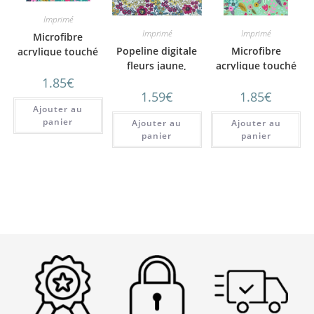
Imprimé
Imprimé
Imprimé
Microfibre
Popeline digitale
Microfibre
acrylique touché
fleurs jaune,
acrylique touché
coton fleurs d’été
prune, verte
coton fleurs d’été
1.85
€
fond paon
1.59
€
1.85
€
fond menthe
Ajouter au
panier
Ajouter au
Ajouter au
panier
panier