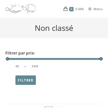
0.00
€
Menu
0
Non classé
Filtrer par prix:
PRICE:
0€
—
330€