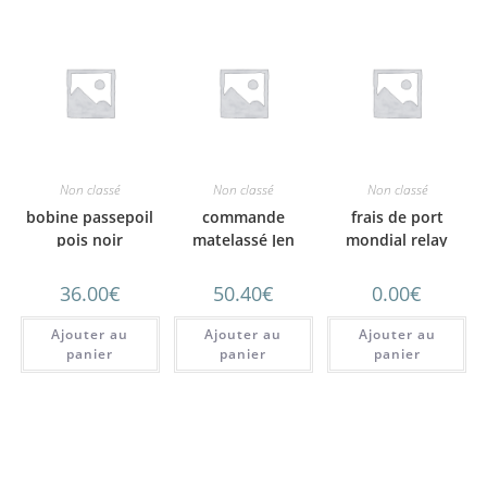
Non classé
Non classé
Non classé
bobine passepoil
commande
frais de port
pois noir
matelassé Jen
mondial relay
calendrier
36.00
€
50.40
€
0.00
€
Ajouter au
Ajouter au
Ajouter au
panier
panier
panier