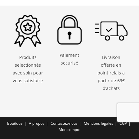
Paiement
Produits
Livraison
securisé
selectionnés
offerte en
avec soin pour
point relais a
vous satisfaire
partir de 69€
d’achats
Boutique
A propos
Contactez-nous
Mentions légales
CGV
Mon compte