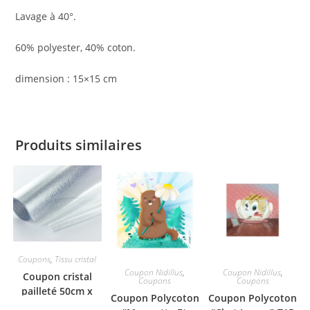
Lavage à 40°.
60% polyester, 40% coton.
dimension : 15×15 cm
Produits similaires
Coupons
,
Tissu cristal
Coupon Nidillus
,
Coupon Nidillus
,
Coupon cristal
Coupons
Coupons
pailleté 50cm x
Coupon Polycoton
Coupon Polycoton
140cm