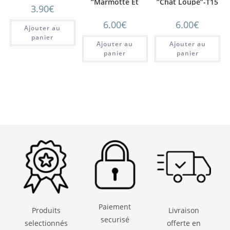
“Marmotte Et
“Chat Loupe”-T15
3.90
€
Fleur” T15
6.00
€
6.00
€
Ajouter au
panier
Ajouter au
Ajouter au
panier
panier
Paiement
Produits
Livraison
securisé
selectionnés
offerte en