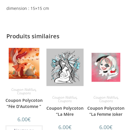
dimension : 15×15 cm
Produits similaires
Coupon Nidillus
,
Coupons
Coupon Nidillus
,
Coupon Nidillus
,
Coupon Polycoton
Coupons
Coupons
“Fée D’Automne ”
Coupon Polycoton
Coupon Polycoton
T15
“La Mère
“La Femme Joker
6.00
€
Veilleuse- Version
Rebelle-Rose” T15
6.00
€
6.00
€
gris bleu”