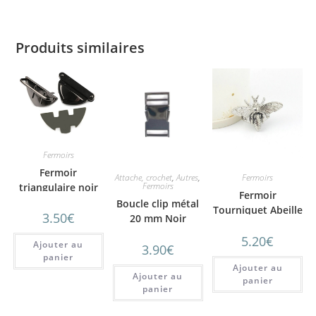
Produits similaires
Fermoirs
Fermoir
Attache, crochet
,
Autres
,
Fermoirs
Fermoirs
triangulaire noir
Fermoir
Boucle clip métal
Tourniquet Abeille
3.50
€
20 mm Noir
– argent
5.20
€
Ajouter au
3.90
€
panier
Ajouter au
Ajouter au
panier
panier