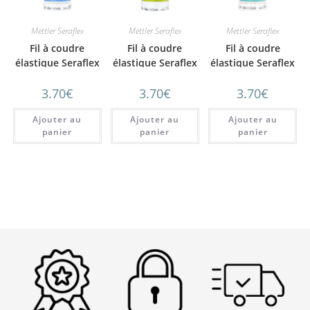
Mettler Seraflex
Mettler Seraflex
Mettler Seraflex
Fil à coudre
Fil à coudre
Fil à coudre
élastique Seraflex
élastique Seraflex
élastique Seraflex
Mettler 130 m
Mettler 130 m
Mettler 130 m
3.70
€
3.70
€
3.70
€
n°818 Bleu
n°1147 Vert citron
n°408 Bleu lagon
Ajouter au
Ajouter au
Ajouter au
panier
panier
panier