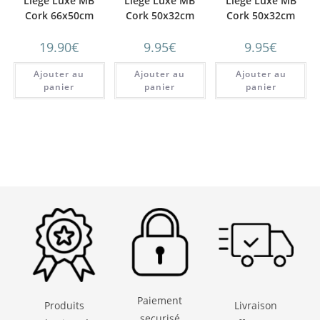
Liège Luxe MB
Liège Luxe MB
Liège Luxe MB
Cork 66x50cm
Cork 50x32cm
Cork 50x32cm
Eventail Rouge
fleurs
mosaïque noire et
19.90
€
9.95
€
9.95
€
multicolores fond
blanche
noir
Ajouter au
Ajouter au
Ajouter au
panier
panier
panier
Paiement
Produits
Livraison
securisé